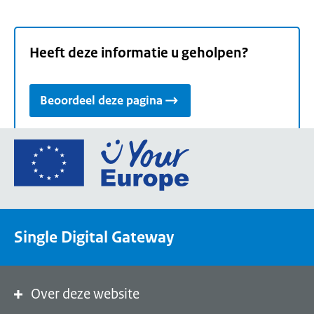
Heeft deze informatie u geholpen?
Beoordeel deze pagina
Ga
naar
de
homepage
van
Single Digital Gateway
Your
Europe,
een
portaal
Over deze website
van