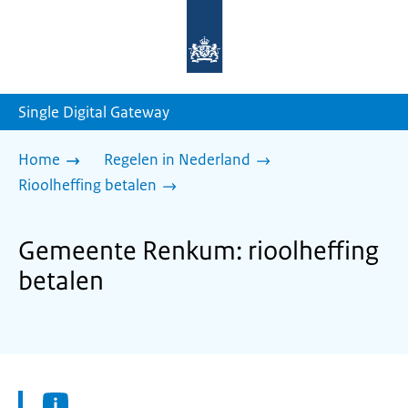
Naar
de
homepage
van
sdg.rijksoverheid.nl
Single Digital Gateway
Home
Regelen in Nederland
Rioolheffing betalen
Gemeente Renkum: rioolheffing
betalen