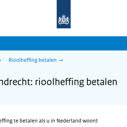
Naar
de
homepage
van
sdg.rijksoverheid.nl
Rioolheffing betalen
recht: rioolheffing betalen
heffing te betalen als u in Nederland woont