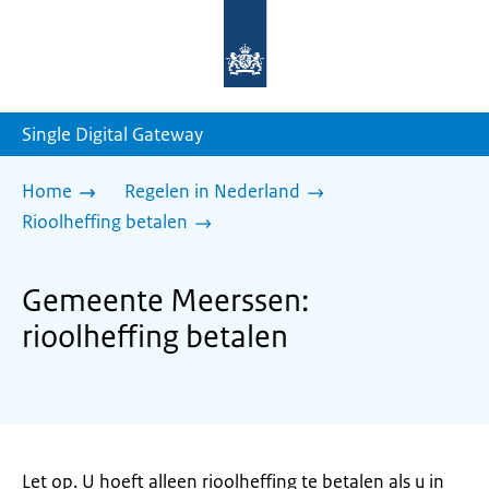
Naar
de
homepage
van
sdg.rijksoverheid.nl
Single Digital Gateway
Home
Regelen in Nederland
Rioolheffing betalen
Gemeente Meerssen:
rioolheffing betalen
Let op. U hoeft alleen rioolheffing te betalen als u in