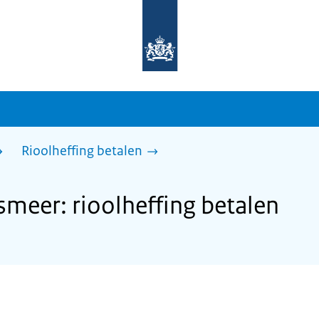
Naar
de
homepage
van
sdg.rijksoverheid.nl
Rioolheffing betalen
eer: rioolheffing betalen