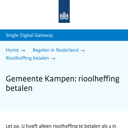
Naar
de
homepage
van
sdg.rijksoverheid.nl
Single Digital Gateway
Home
Regelen in Nederland
Rioolheffing betalen
Gemeente Kampen: rioolheffing
betalen
Let op. U hoeft alleen rioolheffing te betalen als u in