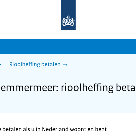
Naar
de
homepage
van
sdg.rijksoverheid.nl
Rioolheffing betalen
emmermeer: rioolheffing beta
te betalen als u in Nederland woont en bent