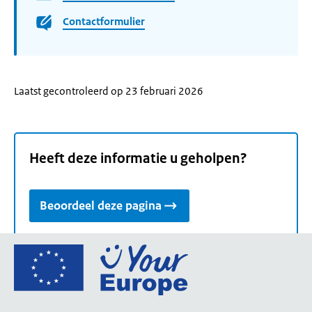
Contactformulier
Laatst gecontroleerd op 23 februari 2026
Heeft deze informatie u geholpen?
Beoordeel deze pagina
Ga
naar
de
homepage