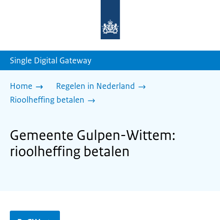
Naar
de
homepage
van
sdg.rijksoverheid.nl
Single Digital Gateway
Home
Regelen in Nederland
Rioolheffing betalen
Gemeente Gulpen-Wittem:
rioolheffing betalen