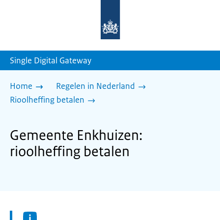
Naar
de
homepage
van
sdg.rijksoverheid.nl
Single Digital Gateway
Home
Regelen in Nederland
Rioolheffing betalen
Gemeente Enkhuizen:
rioolheffing betalen