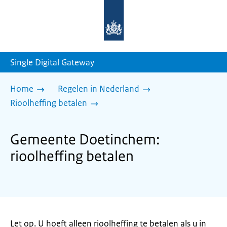
Naar
de
homepage
van
sdg.rijksoverheid.nl
Single Digital Gateway
Home
Regelen in Nederland
Rioolheffing betalen
Gemeente Doetinchem:
rioolheffing betalen
Let op. U hoeft alleen rioolheffing te betalen als u in