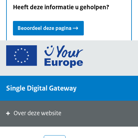
Heeft deze informatie u geholpen?
Beoordeel deze pagina
Ga
naar
de
homepage
van
Single Digital Gateway
Your
Europe,
een
portaal
Over deze website
van
de
Europese