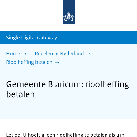
Naar
de
homepage
van
sdg.rijksoverheid.nl
Single Digital Gateway
Home
Regelen in Nederland
Rioolheffing betalen
Gemeente Blaricum: rioolheffing
betalen
Let op. U hoeft alleen rioolheffing te betalen als u in