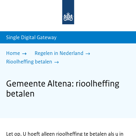
Naar
de
homepage
van
sdg.rijksoverheid.nl
Single Digital Gateway
Home
Regelen in Nederland
Rioolheffing betalen
Gemeente Altena: rioolheffing
betalen
Let op. U hoeft alleen rioolheffing te betalen als u in