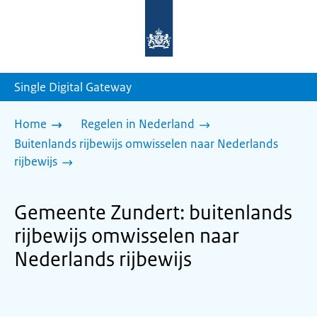
Naar
de
homepage
van
sdg.rijksoverheid.nl
Single Digital Gateway
Home
Regelen in Nederland
Buitenlands rijbewijs omwisselen naar Nederlands
rijbewijs
Gemeente Zundert: buitenlands
rijbewijs omwisselen naar
Nederlands rijbewijs