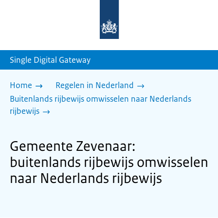
Naar
de
homepage
van
sdg.rijksoverheid.nl
Single Digital Gateway
Home
Regelen in Nederland
Buitenlands rijbewijs omwisselen naar Nederlands
rijbewijs
Gemeente Zevenaar:
buitenlands rijbewijs omwisselen
naar Nederlands rijbewijs