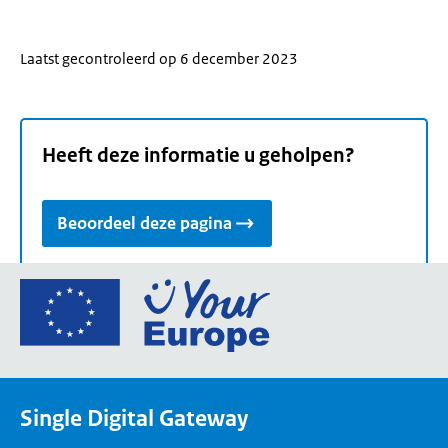
Laatst gecontroleerd op 6 december 2023
Heeft deze informatie u geholpen?
Beoordeel deze pagina
Ga
naar
de
homepage
van
Single Digital Gateway
Your
Europe,