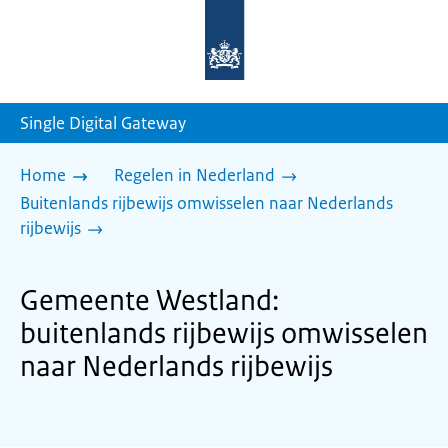
Naar
de
homepage
van
sdg.rijksoverheid.nl
Single Digital Gateway
Home
Regelen in Nederland
Buitenlands rijbewijs omwisselen naar Nederlands
rijbewijs
Gemeente Westland:
buitenlands rijbewijs omwisselen
naar Nederlands rijbewijs