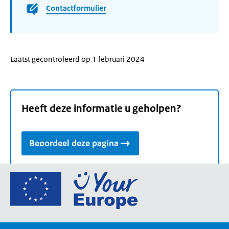
Contactformulier
Laatst gecontroleerd op 1 februari 2024
Heeft deze informatie u geholpen?
Beoordeel deze pagina
Ga
naar
de
homepage
van