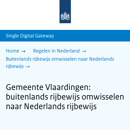
Naar
de
homepage
van
sdg.rijksoverheid.nl
Single Digital Gateway
Home
Regelen in Nederland
Buitenlands rijbewijs omwisselen naar Nederlands
rijbewijs
Gemeente Vlaardingen:
buitenlands rijbewijs omwisselen
naar Nederlands rijbewijs