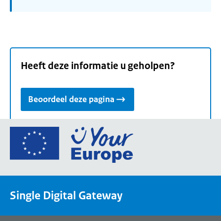
Heeft deze informatie u geholpen?
Beoordeel deze pagina
Ga
naar
de
homepage
van
Single Digital Gateway
Your
Europe,
een