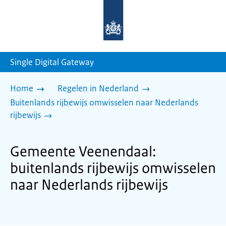
Naar
de
homepage
van
sdg.rijksoverheid.nl
Single Digital Gateway
Home
Regelen in Nederland
Buitenlands rijbewijs omwisselen naar Nederlands
rijbewijs
Gemeente Veenendaal:
buitenlands rijbewijs omwisselen
naar Nederlands rijbewijs