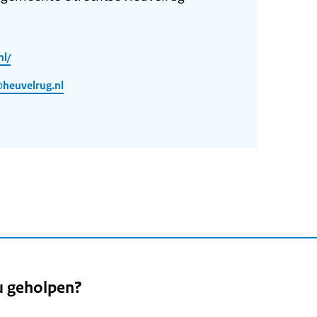
nl/
heuvelrug.nl
u geholpen?