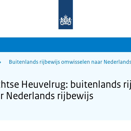
Naar
de
homepage
van
sdg.rijksoverheid.nl
Buitenlands rijbewijs omwisselen naar Nederlands 
tse Heuvelrug: buitenlands ri
 Nederlands rijbewijs