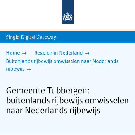
Naar
de
homepage
van
sdg.rijksoverheid.nl
Single Digital Gateway
Home
Regelen in Nederland
Buitenlands rijbewijs omwisselen naar Nederlands
rijbewijs
Gemeente Tubbergen:
buitenlands rijbewijs omwisselen
naar Nederlands rijbewijs