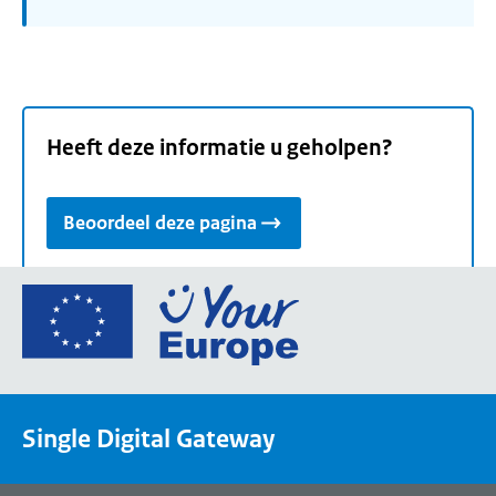
Heeft deze informatie u geholpen?
Beoordeel deze pagina
Ga
naar
de
homepage
van
Single Digital Gateway
Your
Europe,
een