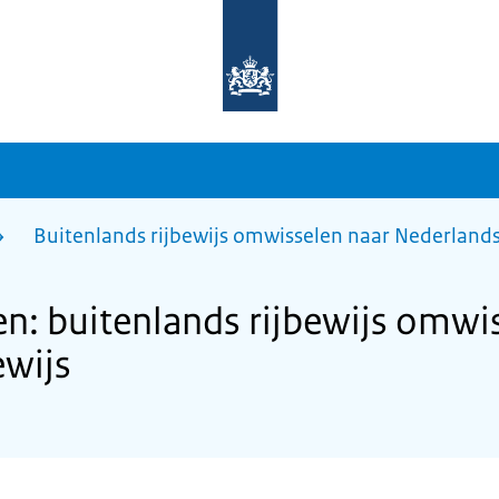
Naar
de
homepage
van
sdg.rijksoverheid.nl
Buitenlands rijbewijs omwisselen naar Nederlands 
: buitenlands rijbewijs omwi
ewijs