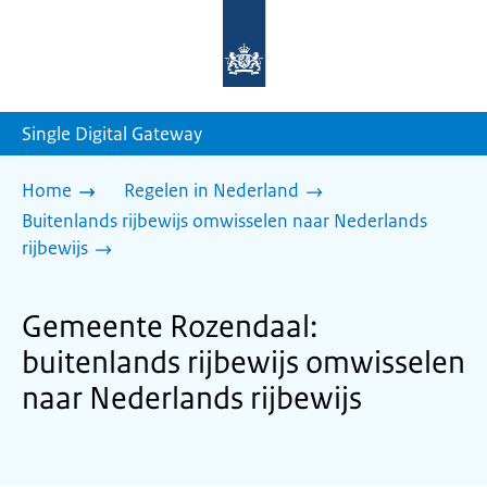
Naar
de
homepage
van
sdg.rijksoverheid.nl
Single Digital Gateway
Home
Regelen in Nederland
Buitenlands rijbewijs omwisselen naar Nederlands
rijbewijs
Gemeente Rozendaal:
buitenlands rijbewijs omwisselen
naar Nederlands rijbewijs