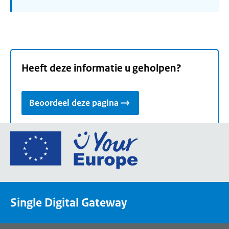
Heeft deze informatie u geholpen?
Beoordeel deze pagina
Ga
naar
de
homepage
van
Single Digital Gateway
Your
Europe,
een