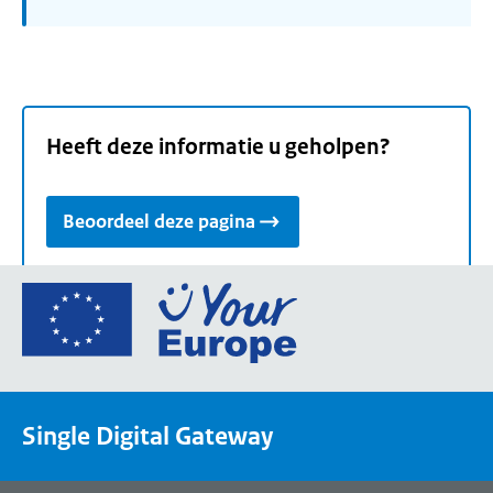
Heeft deze informatie u geholpen?
Beoordeel deze pagina
Ga
naar
de
homepage
van
Single Digital Gateway
Your
Europe,
een