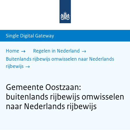
Naar
de
homepage
van
sdg.rijksoverheid.nl
Single Digital Gateway
Home
Regelen in Nederland
Buitenlands rijbewijs omwisselen naar Nederlands
rijbewijs
Gemeente Oostzaan:
buitenlands rijbewijs omwisselen
naar Nederlands rijbewijs