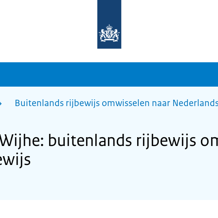
Naar
de
homepage
van
sdg.rijksoverheid.nl
Buitenlands rijbewijs omwisselen naar Nederlands 
ijhe: buitenlands rijbewijs o
ewijs