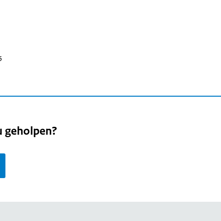
5
u geholpen?