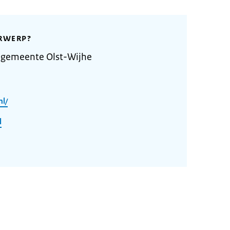
RWERP?
 gemeente Olst-Wijhe
nl/
l