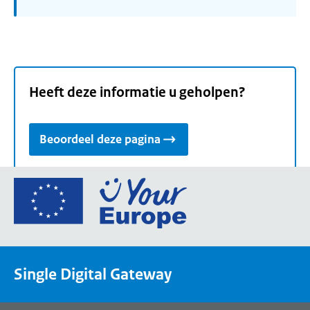
Heeft deze informatie u geholpen?
Beoordeel deze pagina
Ga
naar
de
homepage
van
Single Digital Gateway
Your
Europe,
een