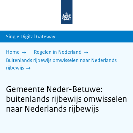
Naar
de
homepage
van
sdg.rijksoverheid.nl
Single Digital Gateway
Home
Regelen in Nederland
Buitenlands rijbewijs omwisselen naar Nederlands
rijbewijs
Gemeente Neder-Betuwe:
buitenlands rijbewijs omwisselen
naar Nederlands rijbewijs