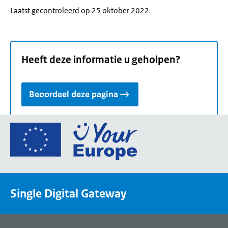
Laatst gecontroleerd op 25 oktober 2022
Heeft deze informatie u geholpen?
Beoordeel deze pagina
Ga
naar
de
homepage
van
Single Digital Gateway
Your
Europe,
een