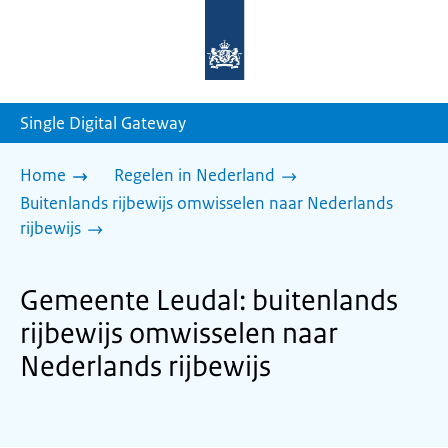
Naar
de
homepage
van
sdg.rijksoverheid.nl
Single Digital Gateway
Home
Regelen in Nederland
Buitenlands rijbewijs omwisselen naar Nederlands
rijbewijs
Gemeente Leudal: buitenlands
rijbewijs omwisselen naar
Nederlands rijbewijs