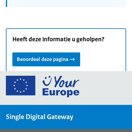
Heeft deze informatie u geholpen?
Beoordeel deze pagina
Ga
naar
de
homepage
van
Single Digital Gateway
Your
Europe,
een