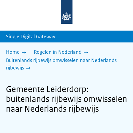
Naar
de
homepage
van
sdg.rijksoverheid.nl
Single Digital Gateway
Home
Regelen in Nederland
Buitenlands rijbewijs omwisselen naar Nederlands
rijbewijs
Gemeente Leiderdorp:
buitenlands rijbewijs omwisselen
naar Nederlands rijbewijs