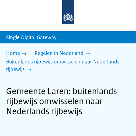
Naar
de
homepage
van
sdg.rijksoverheid.nl
Single Digital Gateway
Home
Regelen in Nederland
Buitenlands rijbewijs omwisselen naar Nederlands
rijbewijs
Gemeente Laren: buitenlands
rijbewijs omwisselen naar
Nederlands rijbewijs