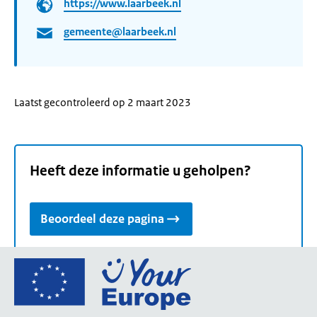
https://www.laarbeek.nl
gemeente@laarbeek.nl
Laatst gecontroleerd op 2 maart 2023
Heeft deze informatie u geholpen?
Beoordeel deze pagina
Ga
naar
de