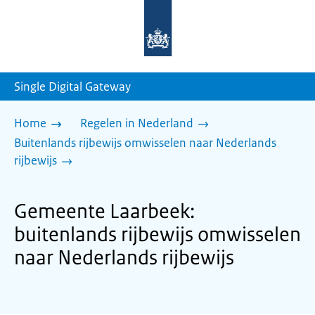
Naar
de
homepage
van
sdg.rijksoverheid.nl
Single Digital Gateway
Home
Regelen in Nederland
Buitenlands rijbewijs omwisselen naar Nederlands
rijbewijs
Gemeente Laarbeek:
buitenlands rijbewijs omwisselen
naar Nederlands rijbewijs