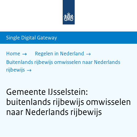
Naar
de
homepage
van
sdg.rijksoverheid.nl
Single Digital Gateway
Home
Regelen in Nederland
Buitenlands rijbewijs omwisselen naar Nederlands
rijbewijs
Gemeente IJsselstein:
buitenlands rijbewijs omwisselen
naar Nederlands rijbewijs