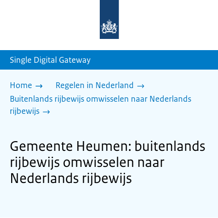
Naar
de
homepage
van
sdg.rijksoverheid.nl
Single Digital Gateway
Home
Regelen in Nederland
Buitenlands rijbewijs omwisselen naar Nederlands
rijbewijs
Gemeente Heumen: buitenlands
rijbewijs omwisselen naar
Nederlands rijbewijs