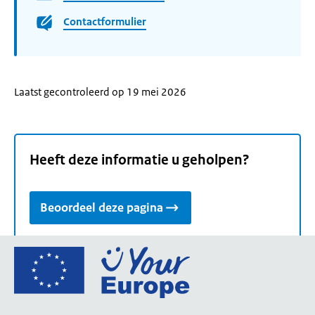
Contactformulier
Laatst gecontroleerd op 19 mei 2026
Heeft deze informatie u geholpen?
Beoordeel deze pagina
Ga
naar
de
homepage