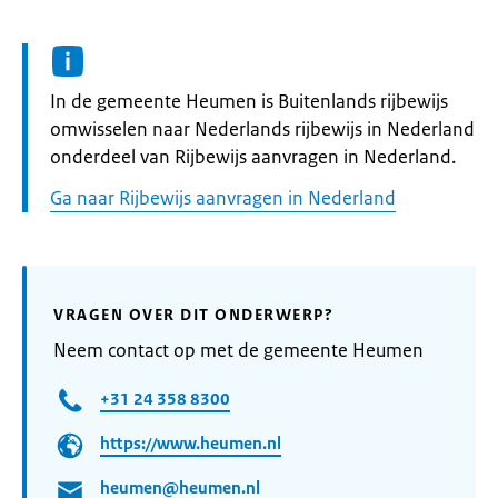
Informatie:
In de gemeente Heumen is Buitenlands rijbewijs
omwisselen naar Nederlands rijbewijs in Nederland
onderdeel van Rijbewijs aanvragen in Nederland.
Ga naar Rijbewijs aanvragen in Nederland
VRAGEN OVER DIT ONDERWERP?
Neem contact op met de gemeente Heumen
+31 24 358 8300
https://www.heumen.nl
heumen@heumen.nl