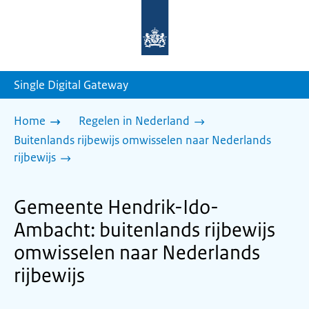
Naar
de
homepage
van
sdg.rijksoverheid.nl
Single Digital Gateway
Home
Regelen in Nederland
Buitenlands rijbewijs omwisselen naar Nederlands
rijbewijs
Gemeente Hendrik-Ido-
Ambacht: buitenlands rijbewijs
omwisselen naar Nederlands
rijbewijs