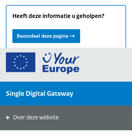
Heeft deze informatie u geholpen?
Beoordeel deze pagina
Ga
naar
de
homepage
van
Single Digital Gateway
Your
Europe,
een
portaal
Over deze website
van
de