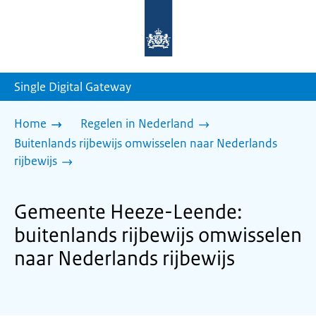
Naar
de
homepage
van
sdg.rijksoverheid.nl
Single Digital Gateway
Home
Regelen in Nederland
Buitenlands rijbewijs omwisselen naar Nederlands
rijbewijs
Gemeente Heeze-Leende:
buitenlands rijbewijs omwisselen
naar Nederlands rijbewijs