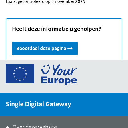
Laatst gecontroleerd op 3 november 2025
Heeft deze informatie u geholpen?
Beoordeel deze pagina
Ga
naar
de
homepage
van
Single Digital Gateway
Your
Europe,
een
portaal
Over deze website