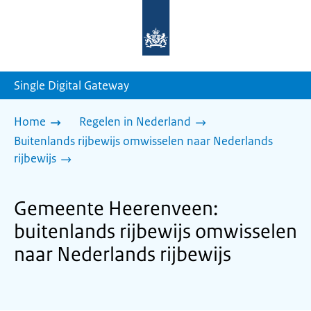
Naar
de
homepage
van
sdg.rijksoverheid.nl
Single Digital Gateway
Home
Regelen in Nederland
Buitenlands rijbewijs omwisselen naar Nederlands
rijbewijs
Gemeente Heerenveen:
buitenlands rijbewijs omwisselen
naar Nederlands rijbewijs