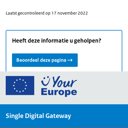
Laatst gecontroleerd op 17 november 2022
Heeft deze informatie u geholpen?
Beoordeel deze pagina
Ga
naar
de
homepage
van
Single Digital Gateway
Your
Europe,