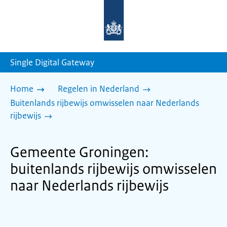
Naar
de
homepage
van
sdg.rijksoverheid.nl
Single Digital Gateway
Home
Regelen in Nederland
Buitenlands rijbewijs omwisselen naar Nederlands
rijbewijs
Gemeente Groningen:
buitenlands rijbewijs omwisselen
naar Nederlands rijbewijs