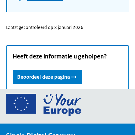
Laatst gecontroleerd op 8 januari 2026
Heeft deze informatie u geholpen?
Beoordeel deze pagina
Ga
naar
de
homepage
van
Your