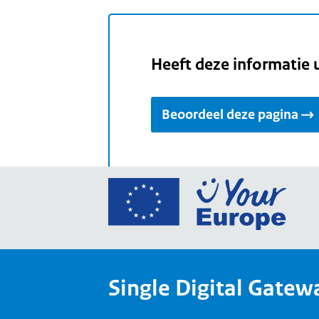
Heeft deze informatie 
Beoordeel deze pagina
Ga
naar
de
home
van
Single Digital Gatew
Your
Europ