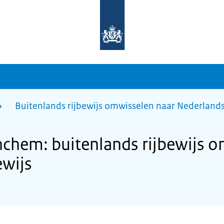
Naar
de
homepage
van
sdg.rijksoverheid.nl
Buitenlands rijbewijs omwisselen naar Nederlands 
chem: buitenlands rijbewijs o
ewijs