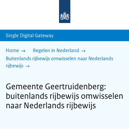
Naar
de
homepage
van
sdg.rijksoverheid.nl
Single Digital Gateway
Home
Regelen in Nederland
Buitenlands rijbewijs omwisselen naar Nederlands
rijbewijs
Gemeente Geertruidenberg:
buitenlands rijbewijs omwisselen
naar Nederlands rijbewijs