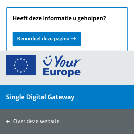
Heeft deze informatie u geholpen?
Beoordeel deze pagina
Ga
naar
de
homepage
van
Single Digital Gateway
Your
Europe,
een
portaal
Over deze website
van
de