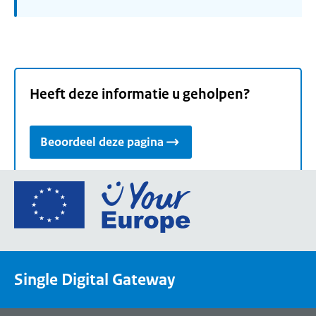
Heeft deze informatie u geholpen?
Beoordeel deze pagina
Ga
naar
de
homepage
van
Single Digital Gateway
Your
Europe,
een