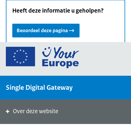
Heeft deze informatie u geholpen?
Beoordeel deze pagina
Ga
naar
de
homepage
van
Single Digital Gateway
Your
Europe,
een
portaal
Over deze website
van
de
Europese