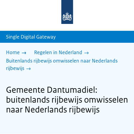
Naar
de
homepage
van
sdg.rijksoverheid.nl
Single Digital Gateway
Home
Regelen in Nederland
Buitenlands rijbewijs omwisselen naar Nederlands
rijbewijs
Gemeente Dantumadiel:
buitenlands rijbewijs omwisselen
naar Nederlands rijbewijs