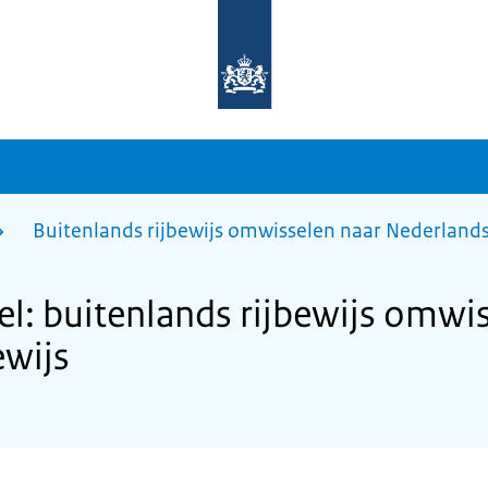
Naar
de
homepage
van
sdg.rijksoverheid.nl
Buitenlands rijbewijs omwisselen naar Nederlands 
: buitenlands rijbewijs omwis
ewijs