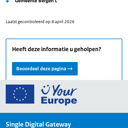
Gemeente Bergen L
Laatst gecontroleerd op 8 april 2026
Heeft deze informatie u geholpen?
Beoordeel deze pagina
Ga
naar
de
homepage
van
Single Digital Gateway
Your