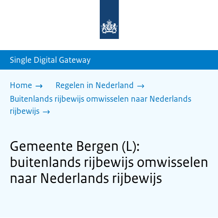
Naar
de
homepage
van
sdg.rijksoverheid.nl
Single Digital Gateway
Home
Regelen in Nederland
Buitenlands rijbewijs omwisselen naar Nederlands
rijbewijs
Gemeente Bergen (L):
buitenlands rijbewijs omwisselen
naar Nederlands rijbewijs