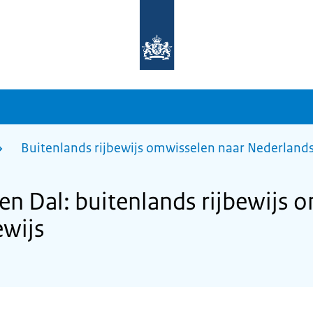
Naar
de
homepage
van
sdg.rijksoverheid.nl
Buitenlands rijbewijs omwisselen naar Nederlands 
n Dal: buitenlands rijbewijs 
ewijs