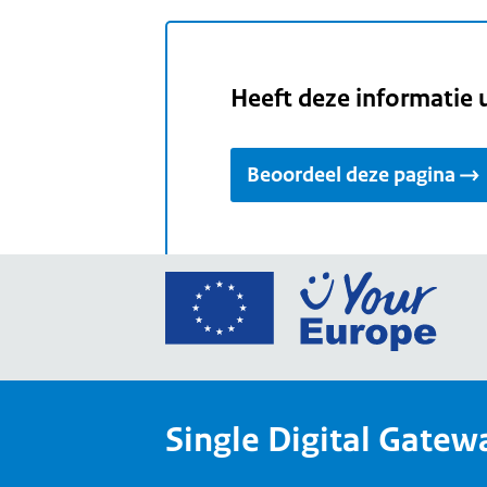
Heeft deze informatie 
Beoordeel deze pagina
Ga
naar
de
home
van
Single Digital Gatew
Your
Europ