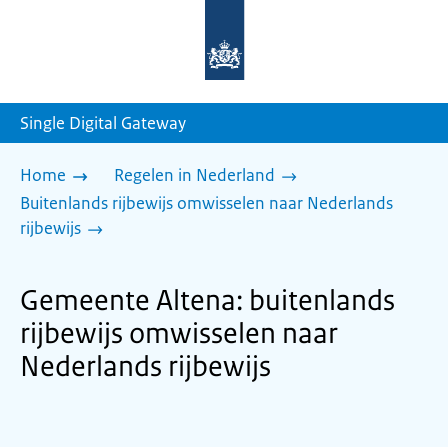
Naar
de
homepage
van
sdg.rijksoverheid.nl
Single Digital Gateway
Home
Regelen in Nederland
Buitenlands rijbewijs omwisselen naar Nederlands
rijbewijs
Gemeente Altena: buitenlands
rijbewijs omwisselen naar
Nederlands rijbewijs