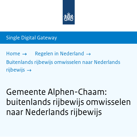
Naar
de
homepage
van
sdg.rijksoverheid.nl
Single Digital Gateway
Home
Regelen in Nederland
Buitenlands rijbewijs omwisselen naar Nederlands
rijbewijs
Gemeente Alphen-Chaam:
buitenlands rijbewijs omwisselen
naar Nederlands rijbewijs