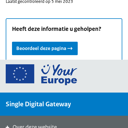
Laatst gecontroleerd op 5 mei 2023
Heeft deze informatie u geholpen?
Beoordeel deze pagina
Ga
naar
de
homepage
van
Single Digital Gateway
Your
Europe,
een
portaal
Over deze website