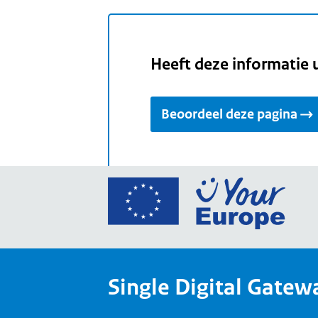
Heeft deze informatie 
Beoordeel deze pagina
Ga
naar
de
home
van
Single Digital Gatew
Your
Europ