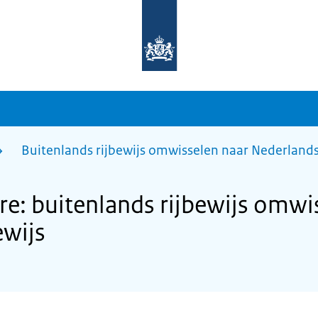
Naar
de
homepage
van
sdg.rijksoverheid.nl
Buitenlands rijbewijs omwisselen naar Nederlands 
: buitenlands rijbewijs omwi
ewijs