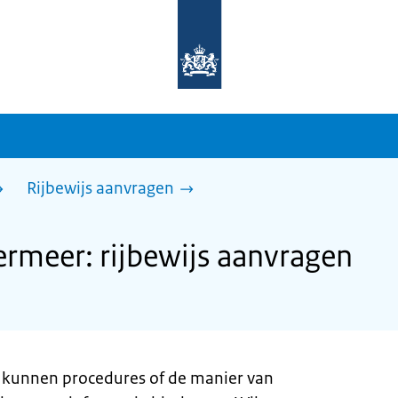
Naar
de
homepage
van
sdg.rijksoverheid.nl
Rijbewijs aanvragen
rmeer: rijbewijs aanvragen
kunnen procedures of de manier van