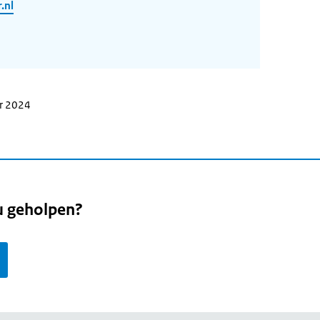
.nl
er 2024
u geholpen?