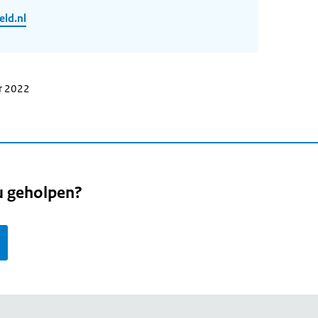
ld.nl
r 2022
u geholpen?