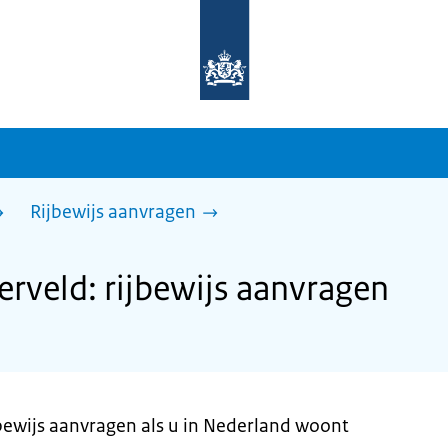
Naar
de
homepage
van
sdg.rijksoverheid.nl
Rijbewijs aanvragen
veld: rijbewijs aanvragen
jbewijs aanvragen als u in Nederland woont