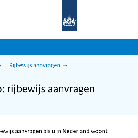
Naar
de
homepage
van
sdg.rijksoverheid.nl
Rijbewijs aanvragen
 rijbewijs aanvragen
jbewijs aanvragen als u in Nederland woont