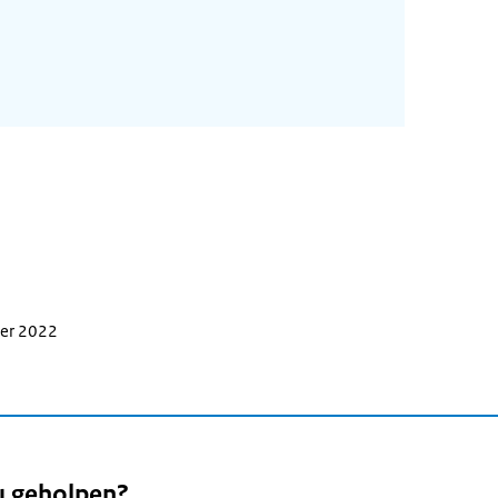
ber 2022
u geholpen?