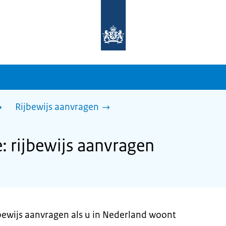
Naar
de
homepage
van
sdg.rijksoverheid.nl
Rijbewijs aanvragen
 rijbewijs aanvragen
jbewijs aanvragen als u in Nederland woont