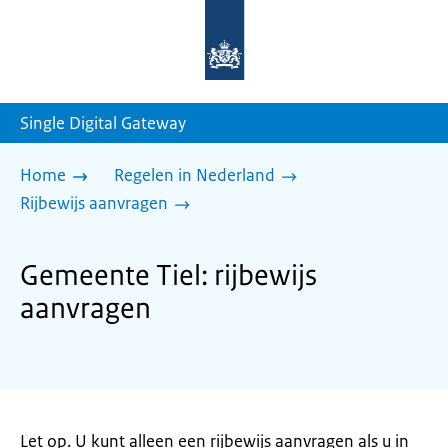
Naar
de
homepage
van
sdg.rijksoverheid.nl
Single Digital Gateway
Home
Regelen in Nederland
Rijbewijs aanvragen
Gemeente Tiel: rijbewijs
aanvragen
Let op. U kunt alleen een rijbewijs aanvragen als u in