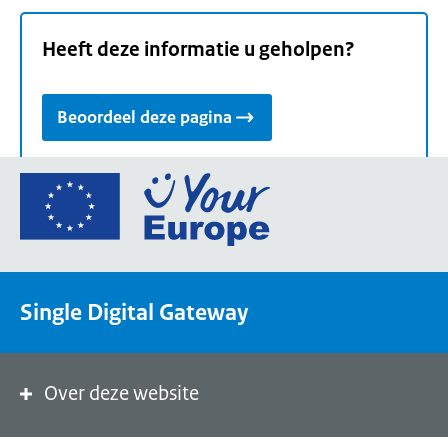
Heeft deze informatie u geholpen?
Beoordeel deze pagina
Ga
naar
de
homepage
van
Single Digital Gateway
Your
Europe,
een
portaal
Over deze website
van
de