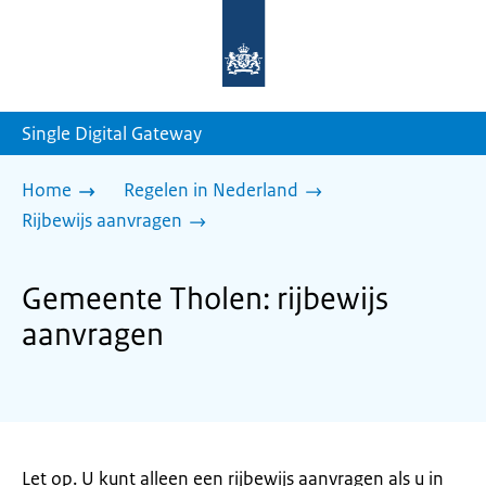
Naar
de
homepage
van
sdg.rijksoverheid.nl
Single Digital Gateway
Home
Regelen in Nederland
Rijbewijs aanvragen
Gemeente Tholen: rijbewijs
aanvragen
Let op. U kunt alleen een rijbewijs aanvragen als u in