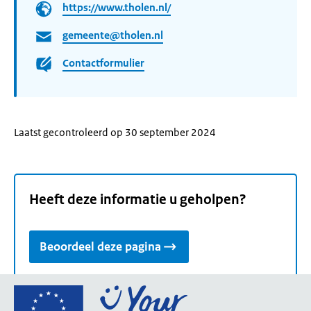
https://www.tholen.nl/
gemeente@tholen.nl
Contactformulier
Laatst gecontroleerd op 30 september 2024
Heeft deze informatie u geholpen?
Beoordeel deze pagina
Ga
naar