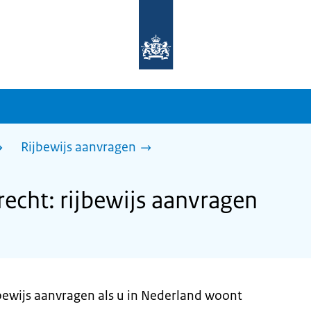
Naar
de
homepage
van
sdg.rijksoverheid.nl
Rijbewijs aanvragen
echt: rijbewijs aanvragen
jbewijs aanvragen als u in Nederland woont