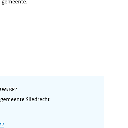
n gemeente.
RWERP?
 gemeente Sliedrecht
nl/